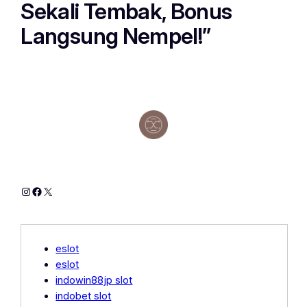
Sekali Tembak, Bonus
Langsung Nempel!”
Instagram
Facebook
X
eslot
eslot
indowin88jp slot
indobet slot