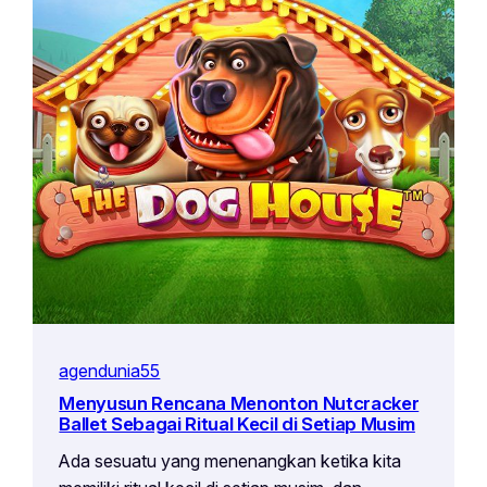
agendunia55
Menyusun Rencana Menonton Nutcracker
Ballet Sebagai Ritual Kecil di Setiap Musim
Ada sesuatu yang menenangkan ketika kita