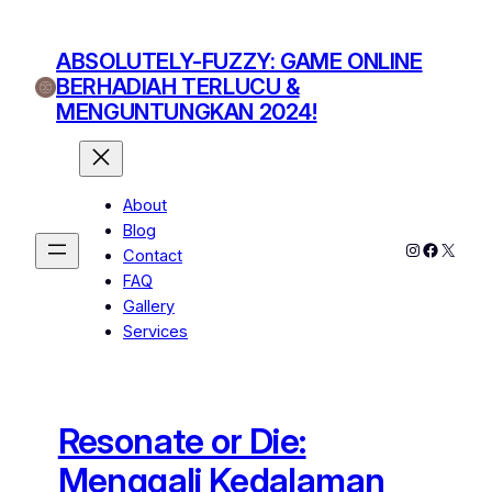
Skip
to
ABSOLUTELY-FUZZY: GAME ONLINE
content
BERHADIAH TERLUCU &
MENGUNTUNGKAN 2024!
About
Blog
Instagram
Facebo
X
Contact
FAQ
Gallery
Services
Resonate or Die:
Menggali Kedalaman