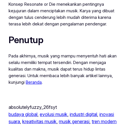
Konsep Resonate or Die menekankan pentingnya
kejujuran dalam menciptakan musik. Karya yang dibuat
dengan tulus cenderung lebih mudah diterima karena
terasa lebih dekat dengan pengalaman pendengar.
Penutup
Pada akhirnya, musik yang mampu menyentuh hati akan
selalu memiliki tempat tersendiri. Dengan menjaga
kualitas dan makna, musik dapat terus hidup lintas
generasi. Untuk membaca lebih banyak artikel lainnya,
kunjungi
Beranda
.
absolutelyfuzzy_26fsyt
budaya global
, 
evolusi musik
, 
industri digital
, 
inovasi
suara
, 
kreativitas musik
, 
musik generasi
, 
tren modern