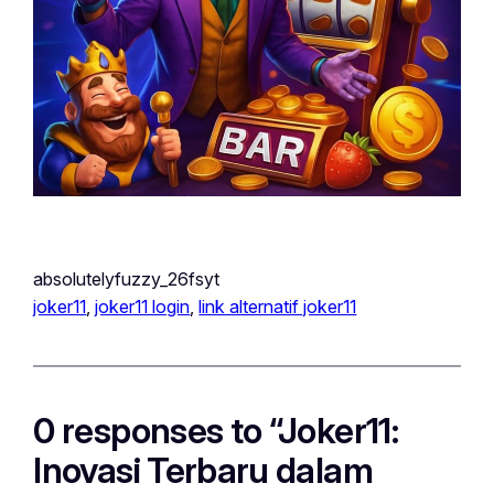
absolutelyfuzzy_26fsyt
joker11
, 
joker11 login
, 
link alternatif joker11
0 responses to “Joker11:
Inovasi Terbaru dalam