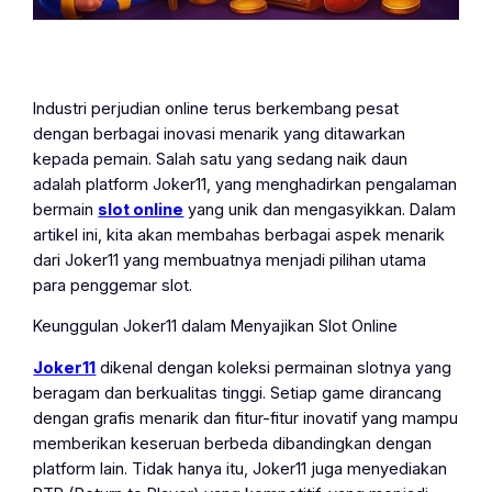
Industri perjudian online terus berkembang pesat
dengan berbagai inovasi menarik yang ditawarkan
kepada pemain. Salah satu yang sedang naik daun
adalah platform Joker11, yang menghadirkan pengalaman
bermain
slot online
yang unik dan mengasyikkan. Dalam
artikel ini, kita akan membahas berbagai aspek menarik
dari Joker11 yang membuatnya menjadi pilihan utama
para penggemar slot.
Keunggulan Joker11 dalam Menyajikan Slot Online
Joker11
dikenal dengan koleksi permainan slotnya yang
beragam dan berkualitas tinggi. Setiap game dirancang
dengan grafis menarik dan fitur-fitur inovatif yang mampu
memberikan keseruan berbeda dibandingkan dengan
platform lain. Tidak hanya itu, Joker11 juga menyediakan