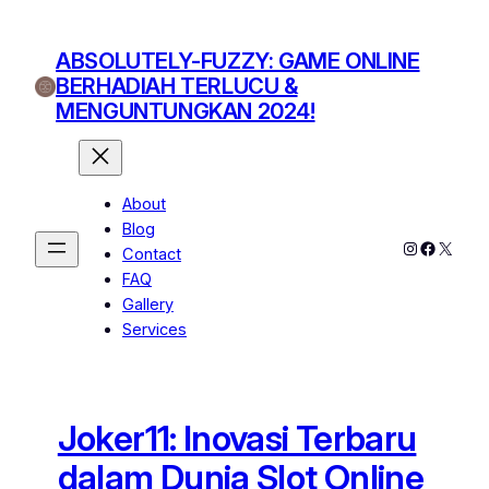
Skip
to
ABSOLUTELY-FUZZY: GAME ONLINE
content
BERHADIAH TERLUCU &
MENGUNTUNGKAN 2024!
About
Blog
Instagram
Facebo
X
Contact
FAQ
Gallery
Services
Joker11: Inovasi Terbaru
dalam Dunia Slot Online