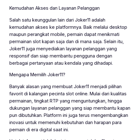
Kemudahan Akses dan Layanan Pelanggan
Salah satu keunggulan lain dari Joker11 adalah
kemudahan akses ke platformnya. Baik melalui desktop
maupun perangkat mobile, pemain dapat menikmati
permainan slot kapan saja dan di mana saja. Selain itu,
Joker11 juga menyediakan layanan pelanggan yang
responsif dan siap membantu pengguna dengan
berbagai pertanyaan atau kendala yang dihadapi.
Mengapa Memilih Joker11?
Banyak alasan yang membuat Joker11 menjadi pilihan
favorit di kalangan pecinta slot online. Mulai dari kualitas
permainan, tingkat RTP yang menguntungkan, hingga
dukungan layanan pelanggan yang siap membantu kapan
pun dibutuhkan. Platform ini juga terus mengembangkan
inovasi untuk memenuhi kebutuhan dan harapan para
pemain di era digital saat ini.