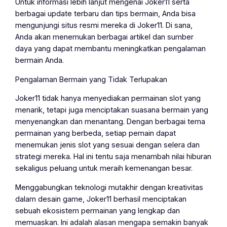
Untuk informasi lebih lanjut mengenai Joker11 serta
berbagai update terbaru dan tips bermain, Anda bisa
mengunjungi situs resmi mereka di Joker11. Di sana,
Anda akan menemukan berbagai artikel dan sumber
daya yang dapat membantu meningkatkan pengalaman
bermain Anda.
Pengalaman Bermain yang Tidak Terlupakan
Joker11 tidak hanya menyediakan permainan slot yang
menarik, tetapi juga menciptakan suasana bermain yang
menyenangkan dan menantang. Dengan berbagai tema
permainan yang berbeda, setiap pemain dapat
menemukan jenis slot yang sesuai dengan selera dan
strategi mereka. Hal ini tentu saja menambah nilai hiburan
sekaligus peluang untuk meraih kemenangan besar.
Menggabungkan teknologi mutakhir dengan kreativitas
dalam desain game, Joker11 berhasil menciptakan
sebuah ekosistem permainan yang lengkap dan
memuaskan. Ini adalah alasan mengapa semakin banyak