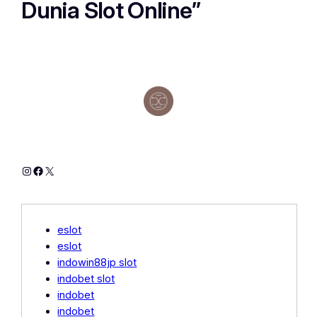
Dunia Slot Online”
Instagram
Facebook
X
eslot
eslot
indowin88jp slot
indobet slot
indobet
indobet