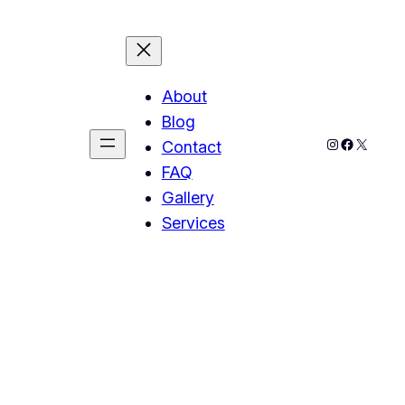
About
Blog
Instagram
Faceboo
X
Contact
FAQ
Gallery
Services