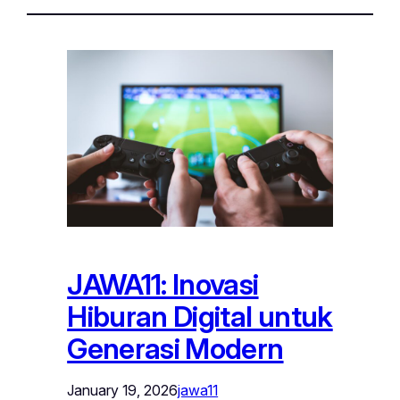
JAWA11: Inovasi
Hiburan Digital untuk
Generasi Modern
January 19, 2026
jawa11