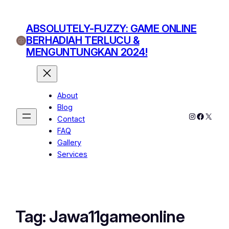
ABSOLUTELY-FUZZY: GAME ONLINE
BERHADIAH TERLUCU &
MENGUNTUNGKAN 2024!
About
Blog
Instagram
Facebo
X
Contact
FAQ
Gallery
Services
Tag:
Jawa11gameonline