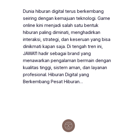
Dunia hiburan digital terus berkembang
seiring dengan kemajuan teknologi. Game
online kini menjadi salah satu bentuk
hiburan paling diminati, menghadirkan
interaksi, strategi, dan keseruan yang bisa
dinikmati kapan saja. Di tengah tren ini,
JAWA11 hadir sebagai brand yang
menawarkan pengalaman bermain dengan
kualitas tinggi, sistem aman, dan layanan
profesional. Hiburan Digital yang
Berkembang Pesat Hiburan…