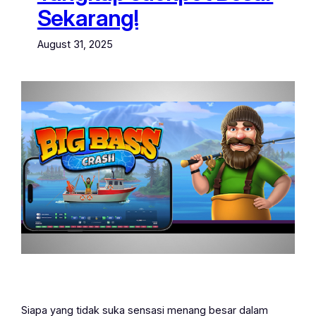
Sekarang!
August 31, 2025
Siapa yang tidak suka sensasi menang besar dalam