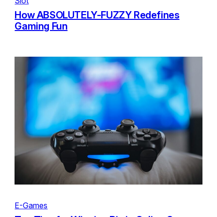
Slot
How ABSOLUTELY-FUZZY Redefines
Gaming Fun
E-Games