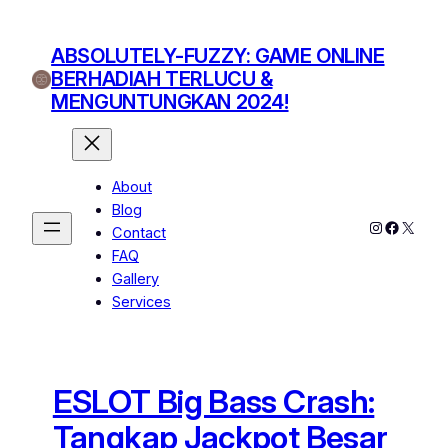
Skip
to
ABSOLUTELY-FUZZY: GAME ONLINE
content
BERHADIAH TERLUCU &
MENGUNTUNGKAN 2024!
About
Blog
Instagram
Facebo
X
Contact
FAQ
Gallery
Services
ESLOT Big Bass Crash:
Tangkap Jackpot Besar