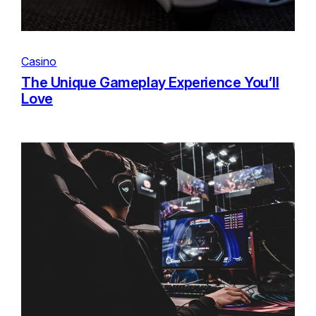
Casino
The Unique Gameplay Experience You’ll
Love