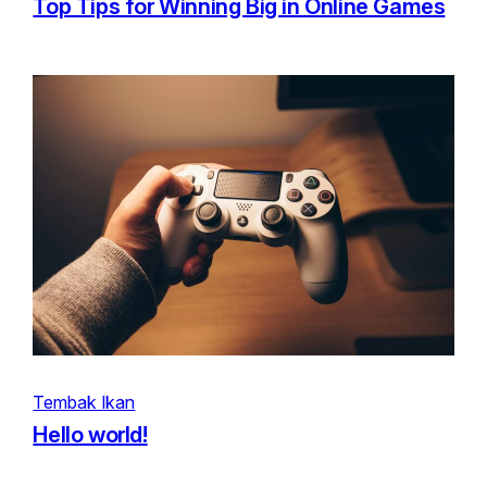
Top Tips for Winning Big in Online Games
Tembak Ikan
Hello world!