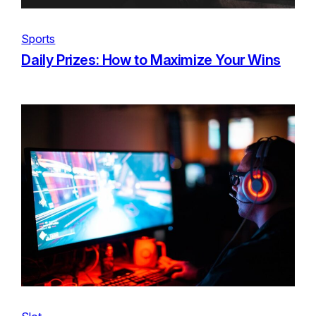
Sports
Daily Prizes: How to Maximize Your Wins